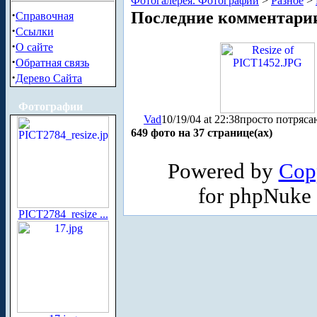
Фотогалерея. Фотографии
>
Разное
>
·
Последние комментари
Справочная
·
Ссылки
·
О сайте
·
Обратная связь
·
Дерево Сайта
Фотографии
Vad
10/19/04 at 22:38
просто потрясаю
649 фото на 37 странице(ах)
Powered by
Cop
for phpNuke
PICT2784_resize ...