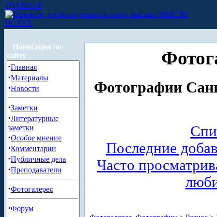
ГЛАВНАЯ
МЫСЛИ
ВСЛУХ
Навигация по
Фотог
сайту
·
Главная
·
Материалы
Фотографии Санк
·
Новости
·
Заметки
·
Литературные
Спи
заметки
·
Особое
мнение
Последние доба
·
Комментарии
·
Публичные дела
Часто просматри
·
Преподаватели
люб
·
Фотогалерея
·
Форум