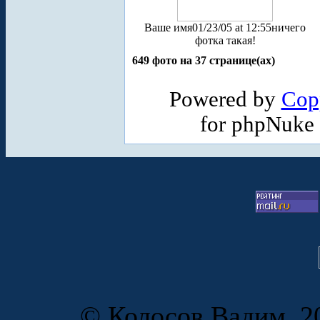
Ваше имя
01/23/05 at 12:55
ничего
фотка такая!
649 фото на 37 странице(ах)
Powered by
Cop
for phpNuke
© Колосов Вадим, 20