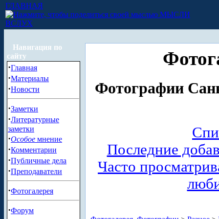
ГЛАВНАЯ
МЫСЛИ
ВСЛУХ
Навигация по
Фотог
сайту
·
Главная
·
Материалы
Фотографии Санк
·
Новости
·
Заметки
·
Литературные
Спи
заметки
·
Особое
мнение
Последние доба
·
Комментарии
·
Публичные дела
Часто просматри
·
Преподаватели
люб
·
Фотогалерея
·
Форум