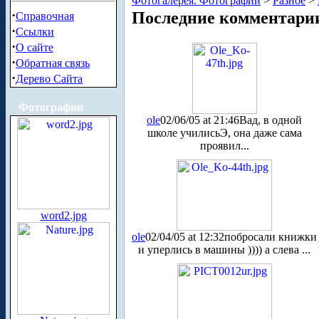
Фотогалерея. Фотографии
>
Разное
>
·
Последние комментари
Справочная
·
Ссылки
·
О сайте
·
Обратная связь
·
Дерево Сайта
Фотографии
ole
02/06/05 at 21:46
Вад, в одной
школе училисьЭ, она даже сама
проявил...
word2.jpg
ole
02/04/05 at 12:32
побросали книжки
и уперлись в машины )))) а слева ...