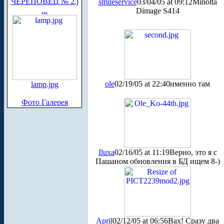
ЧЕРЕПОВЕЦ № 2.j
smileservice
03/04/05 at 09:12
Minolta
...
Dimage S414
ole
02/19/05 at 22:40
именно там
lamp.jpg
Фото Галерея
Iluxa
02/16/05 at 11:19
Верно, это я с
Пашаном обновления в БД ищем 8-)
April
02/12/05 at 06:56
Вах! Сразу два