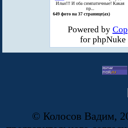
Ильи!!! И оба симпатичные! Какая
пр...
649 фото на 37 странице(ах)
Powered by
Cop
for phpNuke
© Колосов Вадим, 20