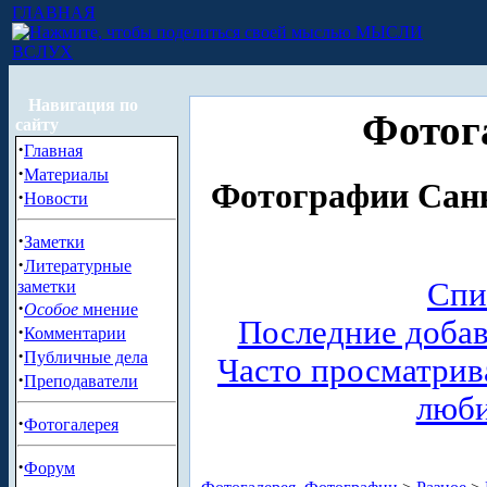
ГЛАВНАЯ
МЫСЛИ
ВСЛУХ
Навигация по
Фотог
сайту
·
Главная
·
Материалы
Фотографии Санк
·
Новости
·
Заметки
·
Литературные
Спи
заметки
·
Особое
мнение
Последние доба
·
Комментарии
·
Публичные дела
Часто просматри
·
Преподаватели
люб
·
Фотогалерея
·
Форум