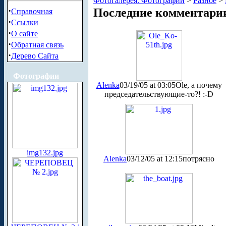
Фотогалерея. Фотографии
>
Разное
>
·
Последние комментари
Справочная
·
Ссылки
·
О сайте
·
Обратная связь
·
Дерево Сайта
Фотографии
Alenka
03/19/05 at 03:05
Ole, а почему
председательствующие-то?! :-D
img132.jpg
Alenka
03/12/05 at 12:15
потрясно