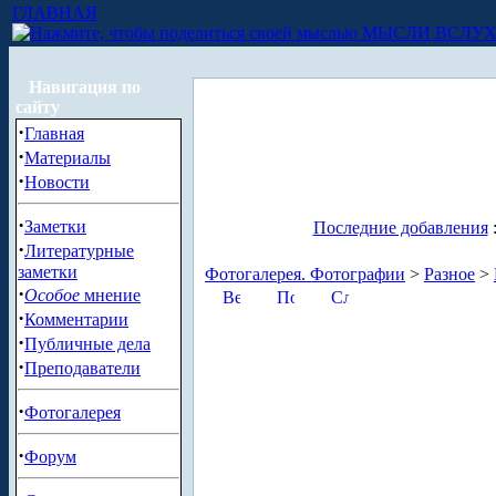
ГЛАВНАЯ
МЫСЛИ ВСЛУ
Навигация по
сайту
·
Главная
·
Материалы
·
Новости
·
Заметки
Последние добавления
·
Литературные
заметки
Фотогалерея. Фотографии
>
Разное
>
·
Особое
мнение
·
Комментарии
·
Публичные дела
·
Преподаватели
·
Фотогалерея
·
Форум