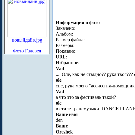
Информация о фото
Закачено:
Альбом:
Размер файла:
новыйдайв.jpg
Размеры:
Фото Галерея
Показано:
URL:
Избранное:
Vad
...
Оле, как не стыдно?? рука твоя???
ole
спс, рука моего "ассисента-помощни
Vad
а что это за фестиваль такой?
ole
в стиле трансмузыки. DANCE PLANET-
Ваше имя
den
Ваше
Oreshek