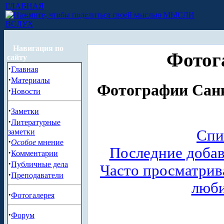
ГЛАВНАЯ
МЫСЛИ
ВСЛУХ
Навигация по
Фотог
сайту
·
Главная
·
Материалы
Фотографии Санк
·
Новости
·
Заметки
·
Литературные
Спи
заметки
·
Особое
мнение
Последние доба
·
Комментарии
·
Публичные дела
Часто просматри
·
Преподаватели
люб
·
Фотогалерея
·
Форум