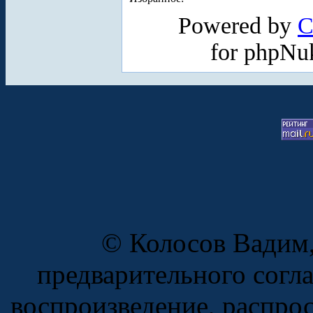
Powered by
C
for phpNu
© Колосов Вадим,
предварительного согл
воспроизведение, распро