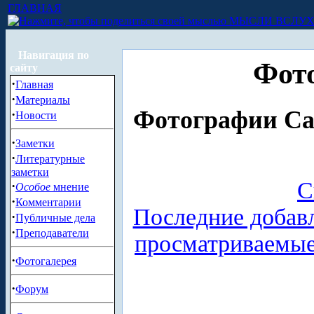
ГЛАВНАЯ
МЫСЛИ ВСЛУ
Навигация по
Фот
сайту
·
Главная
·
Материалы
Фотографии Сан
·
Новости
·
Заметки
·
Литературные
заметки
С
·
Особое
мнение
·
Комментарии
Последние добав
·
Публичные дела
·
Преподаватели
просматриваемы
·
Фотогалерея
·
Форум