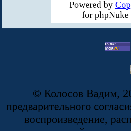
Powered by
Cop
for phpNuke
© Колосов Вадим, 20
предварительного согласи
воспроизведение, рас