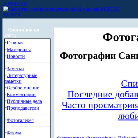
ГЛАВНАЯ
МЫСЛИ
ВСЛУХ
Навигация по
Фотог
сайту
·
Главная
·
Материалы
Фотографии Санк
·
Новости
·
Заметки
·
Литературные
Спи
заметки
·
Особое
мнение
Последние доба
·
Комментарии
·
Публичные дела
Часто просматри
·
Преподаватели
люб
·
Фотогалерея
·
Форум