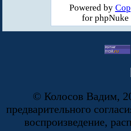
Powered by
Cop
for phpNuke
© Колосов Вадим, 20
предварительного согласи
воспроизведение, рас