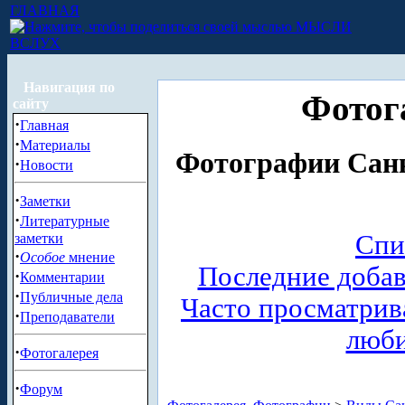
ГЛАВНАЯ
МЫСЛИ
ВСЛУХ
Навигация по
Фотог
сайту
·
Главная
·
Материалы
Фотографии Санк
·
Новости
·
Заметки
·
Литературные
Спи
заметки
·
Особое
мнение
Последние доба
·
Комментарии
·
Публичные дела
Часто просматри
·
Преподаватели
люб
·
Фотогалерея
·
Форум