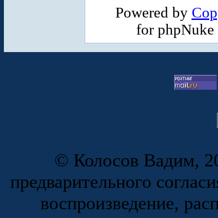
Powered by
Cop
for phpNuke
© Колосов Вадим, 20
предварительного согласи
воспроизведение, рас