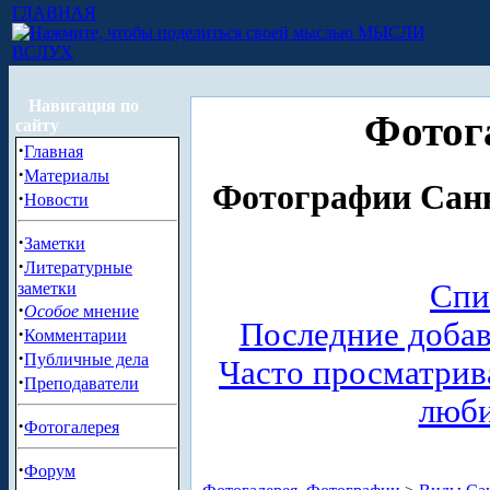
ГЛАВНАЯ
МЫСЛИ
ВСЛУХ
Навигация по
Фотог
сайту
·
Главная
·
Материалы
Фотографии Санк
·
Новости
·
Заметки
·
Литературные
Спи
заметки
·
Особое
мнение
Последние доба
·
Комментарии
·
Публичные дела
Часто просматри
·
Преподаватели
люб
·
Фотогалерея
·
Форум