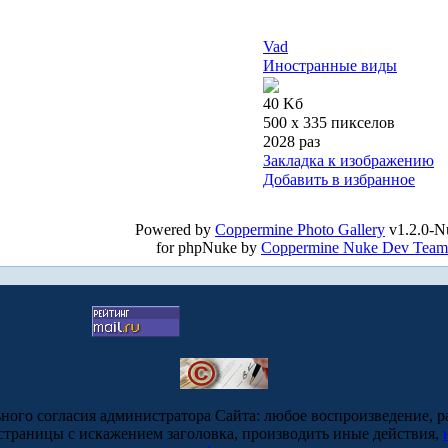
Vad
Иностранные виды
40 Kб
500 x 335 пикселов
2028 раз
Закладка к изображению
Добавить в избранное
Powered by
Coppermine Photo Gallery
v1.2.0-N
for phpNuke by
Coppermine Nuke Dev Team
ьного согласия администратора Сайта: любое воспроизведение, р
-страницы с искажением заголовка, производить иные действия,