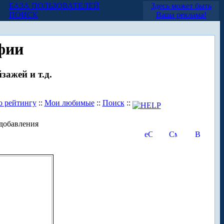
БАЗА ПОЛЬЗОВАТЕЛЕЙ
Здесь может быть
ПОИСК
Ваша реклама!
фии
зажей и т.д.
о рейтингу
::
Мои любимые
::
Поиск
::
добавления