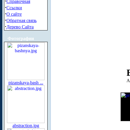
·
Справочная
·
Ссылки
·
О сайте
·
Обратная связь
·
Дерево Сайта
Фотографии
А
pizanskaya-bash ...
abstraction.jpg