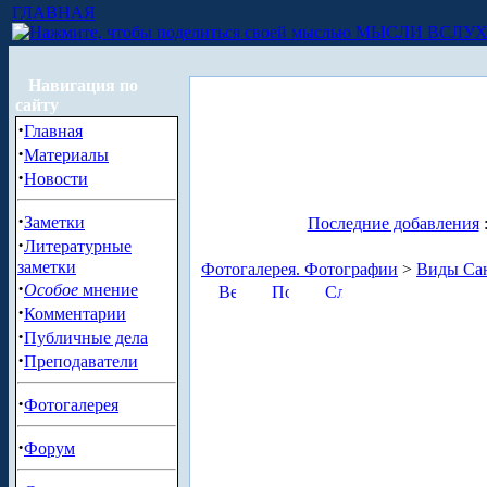
ГЛАВНАЯ
МЫСЛИ ВСЛУ
Навигация по
сайту
·
Главная
·
Материалы
·
Новости
·
Заметки
Последние добавления
·
Литературные
заметки
Фотогалерея. Фотографии
>
Виды Сан
·
Особое
мнение
·
Комментарии
·
Публичные дела
·
Преподаватели
·
Фотогалерея
·
Форум