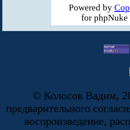
Powered by
Cop
for phpNuke
© Колосов Вадим, 20
предварительного согласи
воспроизведение, рас