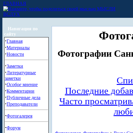
ГЛАВНАЯ
МЫСЛИ
ВСЛУХ
Навигация по
Фотог
сайту
·
Главная
·
Материалы
Фотографии Санк
·
Новости
·
Заметки
·
Литературные
Спи
заметки
·
Особое
мнение
Последние доба
·
Комментарии
·
Публичные дела
Часто просматри
·
Преподаватели
люб
·
Фотогалерея
·
Форум