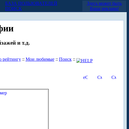
БАЗА ПОЛЬЗОВАТЕЛЕЙ
Здесь может быть
ПОИСК
Ваша реклама!
фии
зажей и т.д.
о рейтингу
::
Мои любимые
::
Поиск
::