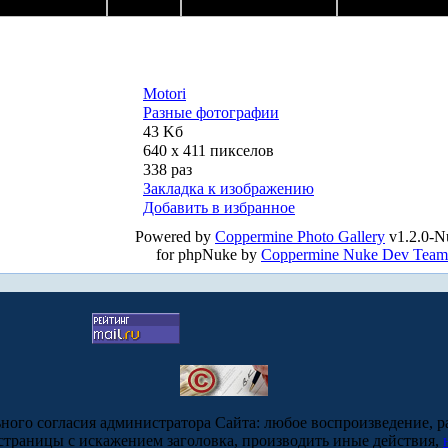
Motori
Разные фотографии
43 Kб
640 x 411 пикселов
338 раз
Закладка к изображению
Добавить в избранное
Powered by
Coppermine Photo Gallery
v1.2.0-N
for phpNuke by
Coppermine Nuke Dev Team
ьного согласия администратора Сайта: любое воспроизведение, р
-страницы с искажением заголовка, производить иные действия,