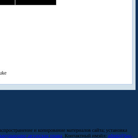
uke
аспространение и копирование материалов сайта; установка
нарушающие авторские права
. Контактный имэйл:
admin@law-