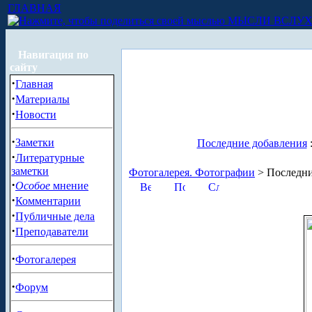
ГЛАВНАЯ
МЫСЛИ ВСЛУ
Навигация по
сайту
·
Главная
·
Материалы
·
Новости
·
Заметки
Последние добавления
·
Литературные
заметки
Фотогалерея. Фотографии
> Последни
·
Особое
мнение
·
Комментарии
·
Публичные дела
·
Преподаватели
·
Фотогалерея
·
Форум