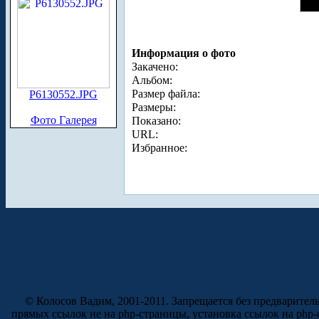
Информация о фото
Закачено:
Альбом:
Размер файла:
P6130552.JPG
Размеры:
Фото Галерея
Показано:
URL:
Избранное:
© Колосов Вадим, 2001-2011. Запрещается без предварител
прямых ссылок не на php-страницы, установка ссылок на php