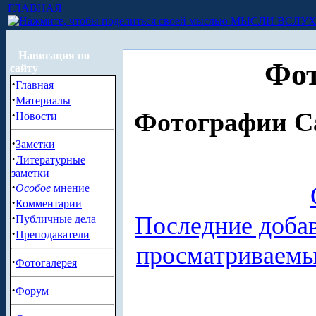
ГЛАВНАЯ
МЫСЛИ ВСЛУ
Навигация по
Фот
сайту
·
Главная
·
Материалы
·
Фотографии Са
Новости
·
Заметки
·
Литературные
заметки
·
Особое
мнение
·
Комментарии
·
Последние доба
Публичные дела
·
Преподаватели
просматриваем
·
Фотогалерея
·
Форум