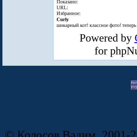
Показано:
URL:
Избранное:
Curly
шикарный кот! классное фото! теперь
Powered by
for phpN
© Колосов Вадим, 2001-2