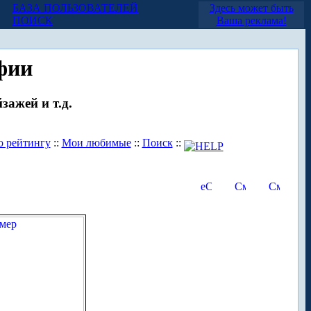
БАЗА ПОЛЬЗОВАТЕЛЕЙ
Здесь может быть
ПОИСК
Ваша реклама!
фии
зажей и т.д.
о рейтингу
::
Мои любимые
::
Поиск
::