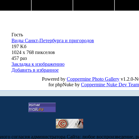
Гость
Виды Санкт-Петербурга и пригородов
197 Kб
1024 x 768 пикселов
457 раз
Закладка к изображению
Добавить в избранное
Powered by
Coppermine Photo Gallery
v1.2.0-N
for phpNuke by
Coppermine Nuke Dev Team
ьного согласия администратора Сайта: любое воспроизведение, р