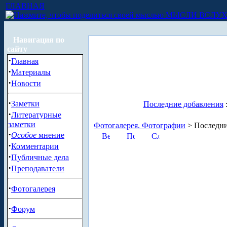
ГЛАВНАЯ
МЫСЛИ ВСЛУ
Навигация по
сайту
·
Главная
·
Материалы
·
Новости
·
Заметки
Последние добавления
·
Литературные
заметки
Фотогалерея. Фотографии
> Последни
·
Особое
мнение
·
Комментарии
·
Публичные дела
·
Преподаватели
·
Фотогалерея
·
Форум