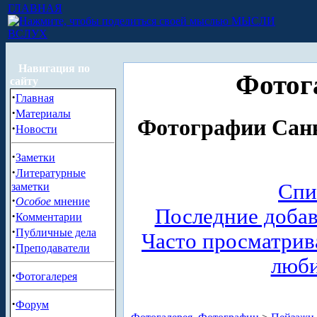
ГЛАВНАЯ
МЫСЛИ
ВСЛУХ
Навигация по
Фотог
сайту
·
Главная
·
Материалы
Фотографии Санк
·
Новости
·
Заметки
·
Литературные
Спи
заметки
·
Особое
мнение
Последние доба
·
Комментарии
·
Публичные дела
Часто просматри
·
Преподаватели
люб
·
Фотогалерея
·
Форум