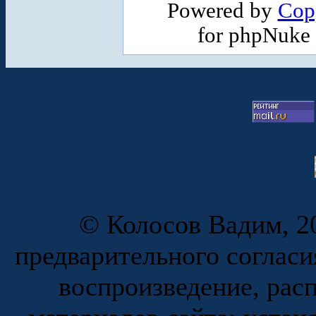
Powered by
Cop
for phpNuke
© Колосов Вадим, 20
предварительного согласи
воспроизведение, рас