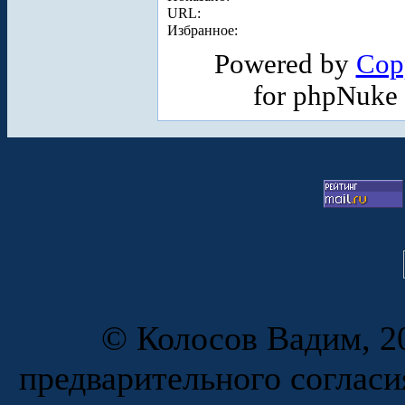
URL:
Избранное:
Powered by
Cop
for phpNuke
© Колосов Вадим, 20
предварительного согласи