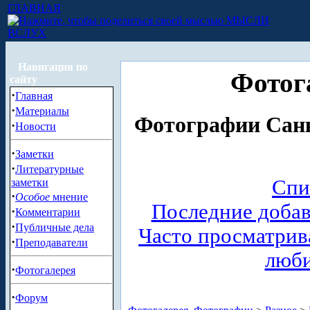
ГЛАВНАЯ
МЫСЛИ
ВСЛУХ
Навигация по
Фотог
сайту
·
Главная
·
Материалы
Фотографии Санк
·
Новости
·
Заметки
·
Литературные
Спи
заметки
·
Особое
мнение
Последние доба
·
Комментарии
·
Публичные дела
Часто просматри
·
Преподаватели
люб
·
Фотогалерея
·
Форум