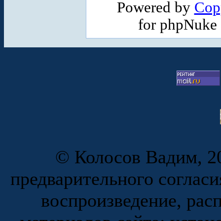
Powered by
Cop
for phpNuke
© Колосов Вадим, 20
предварительного согласи
воспроизведение, рас