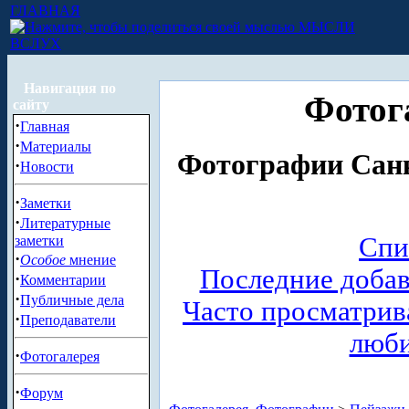
ГЛАВНАЯ
МЫСЛИ
ВСЛУХ
Навигация по
Фотог
сайту
·
Главная
·
Материалы
Фотографии Санк
·
Новости
·
Заметки
·
Литературные
Спи
заметки
·
Особое
мнение
Последние доба
·
Комментарии
·
Публичные дела
Часто просматри
·
Преподаватели
люб
·
Фотогалерея
·
Форум