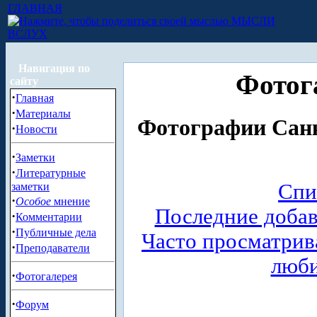
ГЛАВНАЯ
МЫСЛИ
ВСЛУХ
Навигация по
Фотог
сайту
·
Главная
·
Материалы
Фотографии Санк
·
Новости
·
Заметки
·
Литературные
Спи
заметки
·
Особое
мнение
Последние доба
·
Комментарии
·
Публичные дела
Часто просматри
·
Преподаватели
люб
·
Фотогалерея
·
Форум