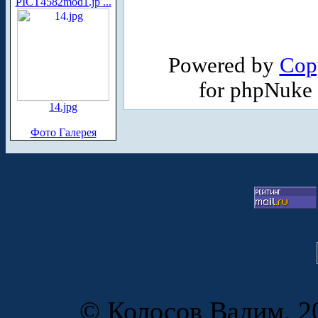
PICT4582mod1.jp ...
Powered by
Cop
for phpNuke
14.jpg
Фото Галерея
© Колосов Вадим, 20