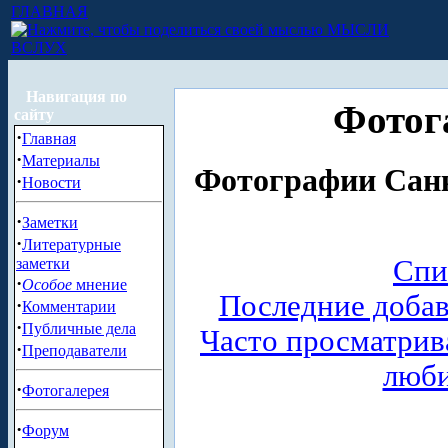
ГЛАВНАЯ
МЫСЛИ
ВСЛУХ
Навигация по
Фотог
сайту
·
Главная
·
Материалы
Фотографии Санк
·
Новости
·
Заметки
·
Литературные
Спи
заметки
·
Особое
мнение
Последние доба
·
Комментарии
·
Публичные дела
Часто просматри
·
Преподаватели
люб
·
Фотогалерея
·
Форум