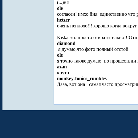
(...)ня
ole
согласен! имхо йня. единственно что
hetzer
очень неплохо!!! хорошо когда вокруг
Kiska:это просто отвратительно!!!Отпр
diamond
я думаю,что фото полный отстой
ole
я точно также думаю, по прошествии 
azan
круто
monkey-fonics_rumbles
Дааа, вот она - самая часто просматр