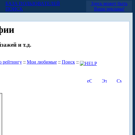
БАЗА ПОЛЬЗОВАТЕЛЕЙ
Здесь может быть
ПОИСК
Ваша реклама!
фии
зажей и т.д.
о рейтингу
::
Мои любимые
::
Поиск
::