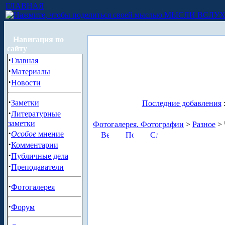
ГЛАВНАЯ
МЫСЛИ ВСЛУ
Навигация по
сайту
·
Главная
·
Материалы
·
Новости
·
Заметки
Последние добавления
·
Литературные
заметки
Фотогалерея. Фотографии
>
Разное
> 
·
Особое
мнение
·
Комментарии
·
Публичные дела
·
Преподаватели
·
Фотогалерея
·
Форум