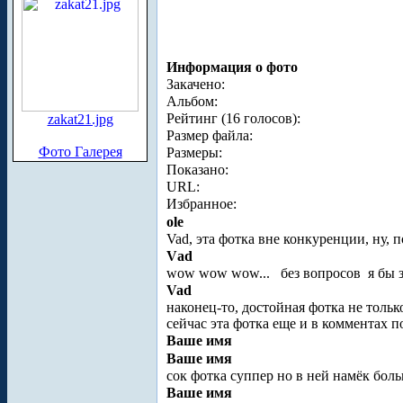
Информация о фото
Закачено:
Альбом:
Рейтинг (16 голосов):
zakat21.jpg
Размер файла:
Фото Галерея
Размеры:
Показано:
URL:
Избранное:
ole
Vad, эта фотка вне конкуренции, ну, по
Vаd
wow wow wow...
без вопросов
я бы з
Vad
наконец-то, достойная фотка не тольк
сейчас эта фотка еще и в комментах п
Ваше имя
Ваше имя
сок фотка суппер но в ней намёк боль
Ваше имя