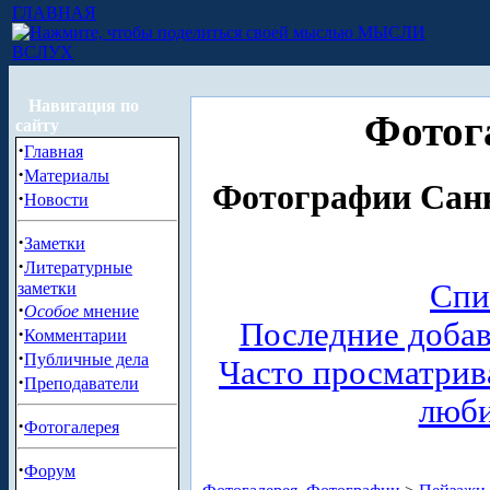
ГЛАВНАЯ
МЫСЛИ
ВСЛУХ
Навигация по
Фотог
сайту
·
Главная
·
Материалы
Фотографии Санк
·
Новости
·
Заметки
·
Литературные
Спи
заметки
·
Особое
мнение
Последние доба
·
Комментарии
·
Публичные дела
Часто просматри
·
Преподаватели
люб
·
Фотогалерея
·
Форум