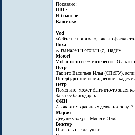
Показано:
URL:
Избранное:
Ваше имя
Vad
убейте не понимаю, как эта фотка ст
Iluxa
А ты налей и отойди (с), Вадим
Motori
Vad ,просто всем интересно:"О,а кто 
Петр
Так это Васильев Илья (СПбГУ), асп
Петербургской юриидческой академи
Петр
Помогите, может быть кто-то знает к
Заранее благодарю.
ФИН
А как этих красивых девченок зовут?
Мария
Девушек зовут - Маша и Яна!
Виктор
Прикольные девушки