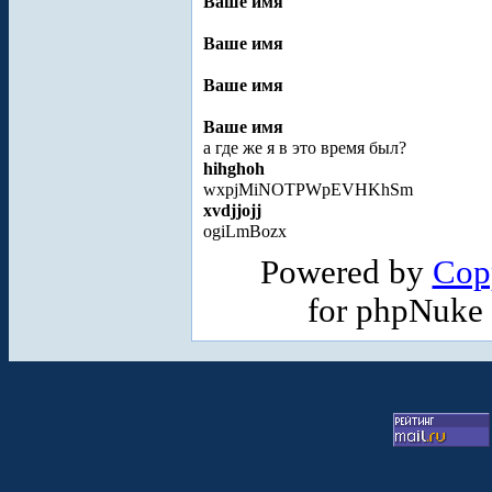
Ваше имя
Ваше имя
Ваше имя
Ваше имя
а где же я в это время был?
hihghoh
wxpjMiNOTPWpEVHKhSm
xvdjjojj
ogiLmBozx
Powered by
Cop
for phpNuke