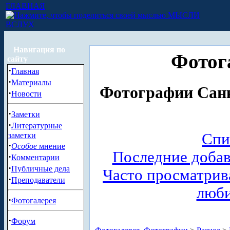
ГЛАВНАЯ
МЫСЛИ
ВСЛУХ
Навигация по
Фотог
сайту
·
Главная
·
Материалы
Фотографии Санк
·
Новости
·
Заметки
·
Литературные
Спи
заметки
·
Особое
мнение
Последние доба
·
Комментарии
·
Публичные дела
Часто просматри
·
Преподаватели
люб
·
Фотогалерея
·
Форум