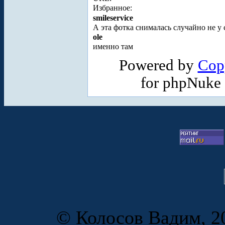
Избранное:
smileservice
А эта фотка снималась случайно не у
ole
именно там
Powered by
Cop
for phpNuke
© Колосов Вадим, 20