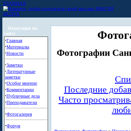
ГЛАВНАЯ
МЫСЛИ
ВСЛУХ
Навигация по
Фотог
сайту
·
Главная
·
Материалы
Фотографии Санк
·
Новости
·
Заметки
·
Литературные
Спи
заметки
·
Особое
мнение
Последние доба
·
Комментарии
·
Публичные дела
Часто просматри
·
Преподаватели
люб
·
Фотогалерея
·
Форум