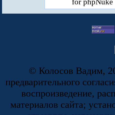
for phpNuke
© Колосов Вадим, 20
предварительного согласи
воспроизведение, рас
материалов сайта; устан