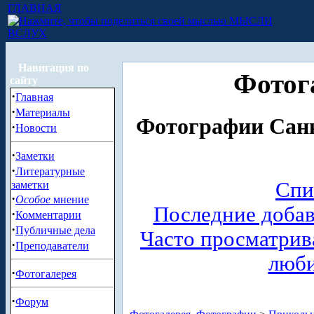
ГЛАВНАЯ
МЫСЛИ
ВСЛУХ
Навигация по
Фотог
сайту
·
Главная
·
Материалы
Фотографии Санк
·
Новости
·
Заметки
·
Литературные
Спи
заметки
·
Особое
мнение
Последние доба
·
Комментарии
·
Публичные дела
Часто просматри
·
Преподаватели
люб
·
Фотогалерея
·
Форум