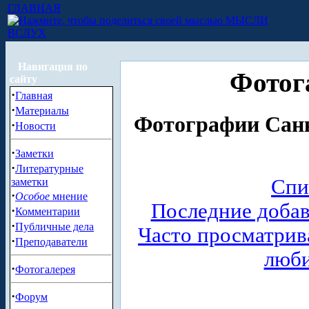
ГЛАВНАЯ
МЫСЛИ
ВСЛУХ
Навигация по
Фотог
сайту
·
Главная
·
Материалы
Фотографии Санк
·
Новости
·
Заметки
·
Литературные
Спи
заметки
·
Особое
мнение
Последние доба
·
Комментарии
·
Публичные дела
Часто просматри
·
Преподаватели
люб
·
Фотогалерея
·
Форум