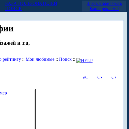
БАЗА ПОЛЬЗОВАТЕЛЕЙ
Здесь может быть
ПОИСК
Ваша реклама!
фии
зажей и т.д.
о рейтингу
::
Мои любимые
::
Поиск
::