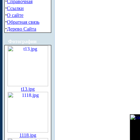
·
Справочная
·
Ссылки
·
О сайте
·
Обратная связь
·
Дерево Сайта
Фотографии
t13.jpg
1118.jpg