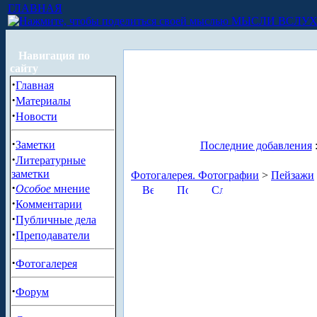
ГЛАВНАЯ
МЫСЛИ ВСЛУ
Навигация по
сайту
·
Главная
·
Материалы
·
Новости
·
Заметки
Последние добавления
·
Литературные
заметки
Фотогалерея. Фотографии
>
Пейзажи
·
Особое
мнение
·
Комментарии
·
Публичные дела
·
Преподаватели
·
Фотогалерея
·
Форум