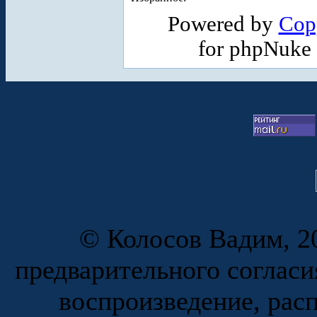
Powered by
Cop
for phpNuke
© Колосов Вадим, 20
предварительного согласи
воспроизведение, рас