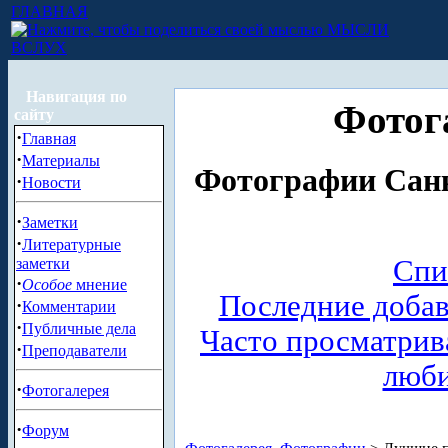
ГЛАВНАЯ
МЫСЛИ
ВСЛУХ
Навигация по
Фотог
сайту
·
Главная
·
Материалы
Фотографии Санк
·
Новости
·
Заметки
·
Литературные
Спи
заметки
·
Особое
мнение
Последние доба
·
Комментарии
·
Публичные дела
Часто просматри
·
Преподаватели
люб
·
Фотогалерея
·
Форум