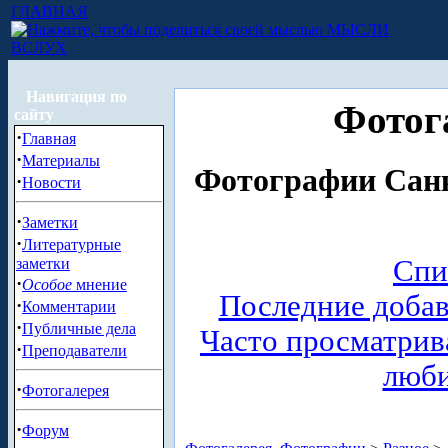
ГЛАВНАЯ
МЫСЛИ
ВСЛУХ
Навигация по
Фотог
сайту
·
Главная
·
Материалы
Фотографии Санк
·
Новости
·
Заметки
·
Литературные
Спи
заметки
·
Особое
мнение
Последние доба
·
Комментарии
·
Публичные дела
Часто просматри
·
Преподаватели
люб
·
Фотогалерея
·
Форум