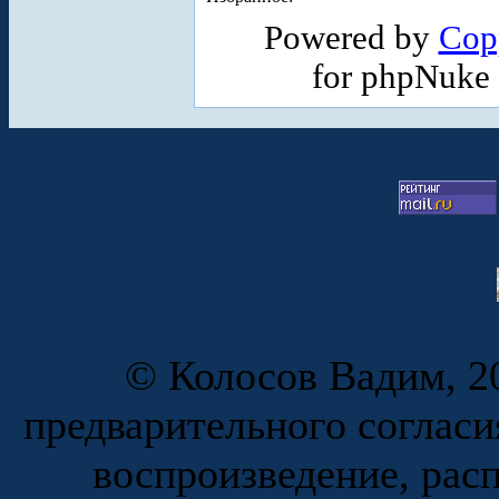
Powered by
Cop
for phpNuke
© Колосов Вадим, 20
предварительного согласи
воспроизведение, рас