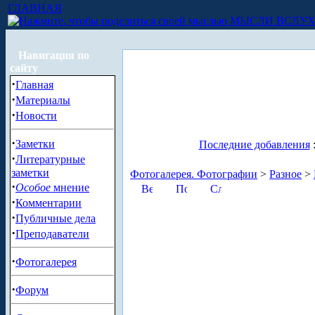
ГЛАВНАЯ
МЫСЛИ ВСЛУ
Навигация по
сайту
·
Главная
·
Материалы
·
Новости
·
Заметки
Последние добавления
·
Литературные
заметки
Фотогалерея. Фотографии
>
Разное
>
·
Особое
мнение
·
Комментарии
·
Публичные дела
·
Преподаватели
·
Фотогалерея
·
Форум