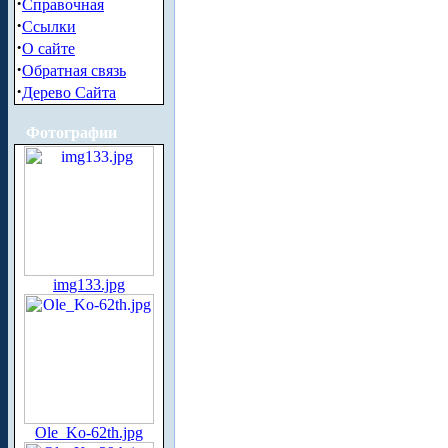
·
Справочная
·
Ссылки
·
О сайте
·
Обратная связь
·
Дерево Сайта
Фотографии
img133.jpg
Ole_Ko-62th.jpg