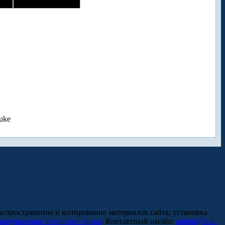
uke
аспространение и копирование материалов сайта; установка
нарушающие авторские права
. Контактный имэйл:
admin@law-