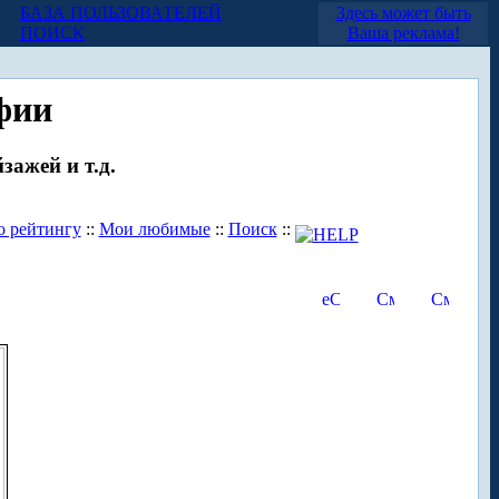
БАЗА ПОЛЬЗОВАТЕЛЕЙ
Здесь может быть
ПОИСК
Ваша реклама!
фии
зажей и т.д.
о рейтингу
::
Мои любимые
::
Поиск
::