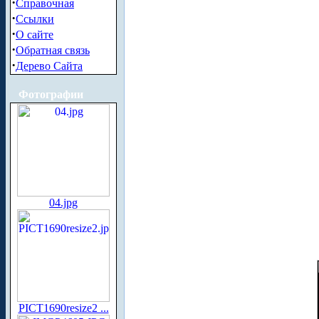
·
Справочная
·
Ссылки
·
О сайте
·
Обратная связь
·
Дерево Сайта
Фотографии
04.jpg
PICT1690resize2 ...