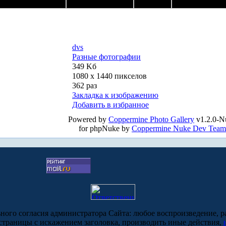
dvs
Разные фотографии
349 Kб
1080 x 1440 пикселов
362 раз
Закладка к изображению
Добавить в избранное
Powered by
Coppermine Photo Gallery
v1.2.0-N
for phpNuke by
Coppermine Nuke Dev Team
ьного согласия администратора Сайта: любое воспроизведение, р
-страницы с искажением заголовка, производить иные действия,