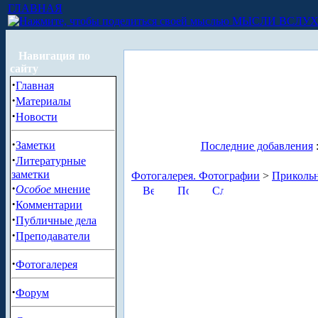
ГЛАВНАЯ
МЫСЛИ ВСЛУ
Навигация по
сайту
·
Главная
·
Материалы
·
Новости
·
Заметки
Последние добавления
·
Литературные
заметки
Фотогалерея. Фотографии
>
Приколь
·
Особое
мнение
·
Комментарии
·
Публичные дела
·
Преподаватели
·
Фотогалерея
·
Форум