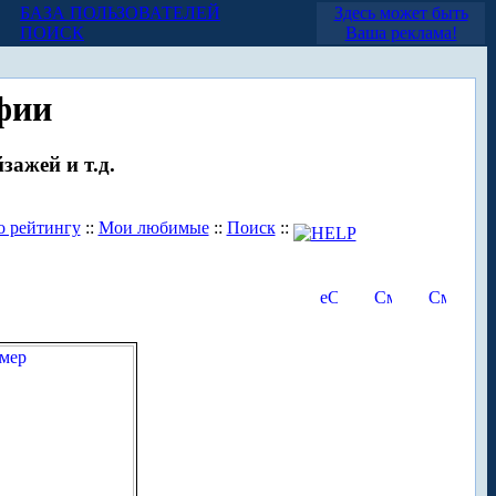
БАЗА ПОЛЬЗОВАТЕЛЕЙ
Здесь может быть
ПОИСК
Ваша реклама!
фии
зажей и т.д.
о рейтингу
::
Мои любимые
::
Поиск
::