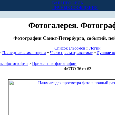
ВАШ ПРОФИЛЬ
Х
ЛИЧНЫЕ СООБЩЕНИЯ
Фотогалерея. Фотогра
Фотографии Санкт-Петербурга, событий, пей
Список альбомов
::
Логин
::
Последние комментарии
::
Часто просматриваемые
::
Лучшие п
ные фотографии
>
Прикольные фотографии
ФОТО 36 из 62