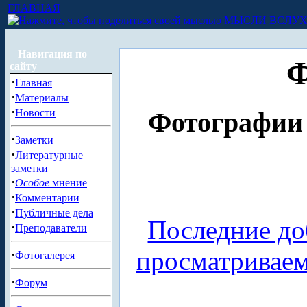
ГЛАВНАЯ
МЫСЛИ ВСЛУ
Навигация по
Ф
сайту
·
Главная
·
Материалы
·
Новости
Фотографии 
·
Заметки
·
Литературные
заметки
·
Особое
мнение
·
Комментарии
·
Публичные дела
Последние до
·
Преподаватели
просматривае
·
Фотогалерея
·
Форум