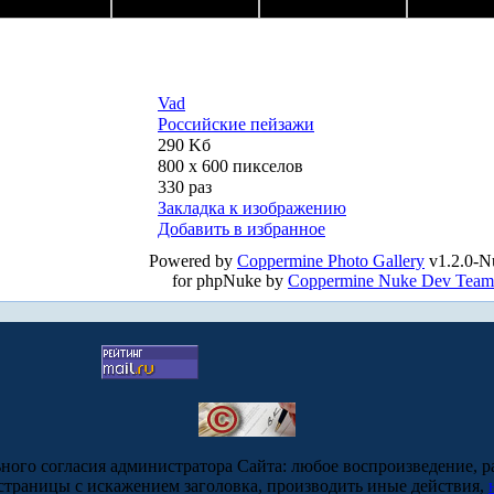
Vad
Российские пейзажи
290 Kб
800 x 600 пикселов
330 раз
Закладка к изображению
Добавить в избранное
Powered by
Coppermine Photo Gallery
v1.2.0-N
for phpNuke by
Coppermine Nuke Dev Team
ьного согласия администратора Сайта: любое воспроизведение, р
-страницы с искажением заголовка, производить иные действия,