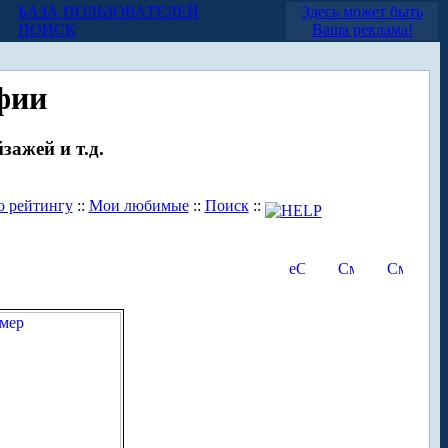
БАЗА ПОЛЬЗОВАТЕЛЕЙ
Здесь может быть
ПОИСК
Ваша реклама!
фии
зажей и т.д.
о рейтингу
::
Мои любимые
::
Поиск
::