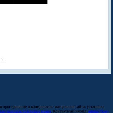
uke
аспространение и копирование материалов сайта; установка
нарушающие авторские права
. Контактный имэйл:
admin@law-