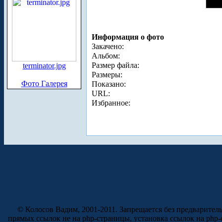
Информация о фото
Закачено:
Альбом:
Размер файла:
terminator.jpg
Размеры:
Фото Галерея
Показано:
URL:
Избранное:
© Колосов Вадим, 2001-2011. Запрещается без предварител
прямых ссылок не на php-страницы, установка ссылок на php