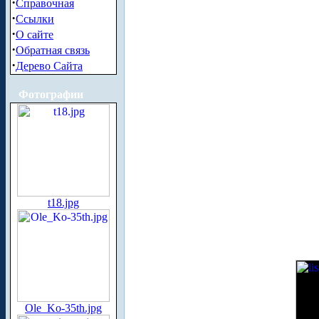
·
Справочная
·
Ссылки
·
О сайте
·
Обратная связь
·
Дерево Сайта
Фотографии
t18.jpg
Ole_Ko-35th.jpg