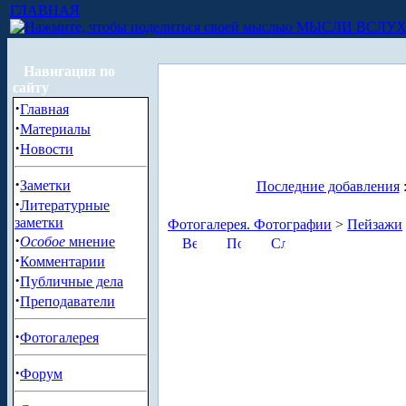
ГЛАВНАЯ
МЫСЛИ ВСЛУ
Навигация по
сайту
·
Главная
·
Материалы
·
Новости
·
Заметки
Последние добавления
·
Литературные
заметки
Фотогалерея. Фотографии
>
Пейзажи
·
Особое
мнение
·
Комментарии
·
Публичные дела
·
Преподаватели
·
Фотогалерея
·
Форум