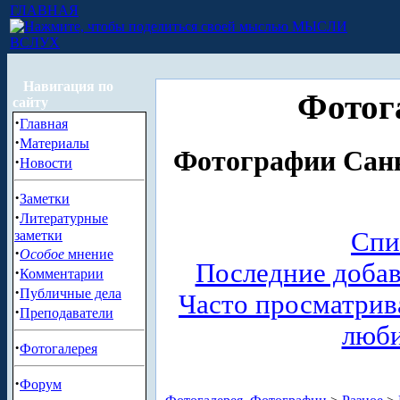
ГЛАВНАЯ
МЫСЛИ
ВСЛУХ
Навигация по
Фотог
сайту
·
Главная
·
Материалы
Фотографии Санк
·
Новости
·
Заметки
·
Литературные
Спи
заметки
·
Особое
мнение
Последние доба
·
Комментарии
·
Публичные дела
Часто просматри
·
Преподаватели
люб
·
Фотогалерея
·
Форум