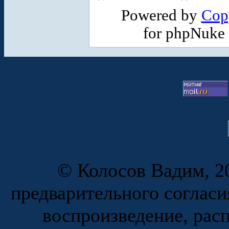
Powered by
Cop
for phpNuke
© Колосов Вадим, 20
предварительного согласи
воспроизведение, рас