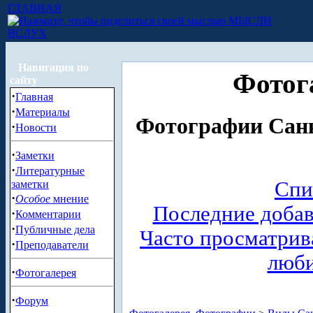
ГЛАВНАЯ
МЫСЛИ
ВСЛУХ
Навигация по
Фотог
сайту
·
Главная
·
Материалы
Фотографии Санк
·
Новости
·
Заметки
·
Литературные
Спи
заметки
·
Особое
мнение
Последние доба
·
Комментарии
·
Публичные дела
Часто просматри
·
Преподаватели
люб
·
Фотогалерея
·
Форум