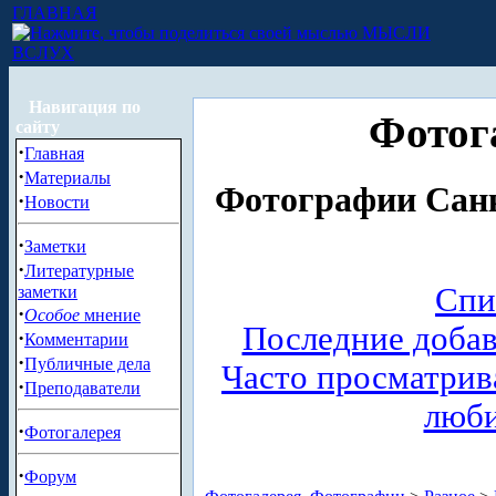
ГЛАВНАЯ
МЫСЛИ
ВСЛУХ
Навигация по
Фотог
сайту
·
Главная
·
Материалы
Фотографии Санк
·
Новости
·
Заметки
·
Литературные
Спи
заметки
·
Особое
мнение
Последние доба
·
Комментарии
·
Публичные дела
Часто просматри
·
Преподаватели
люб
·
Фотогалерея
·
Форум