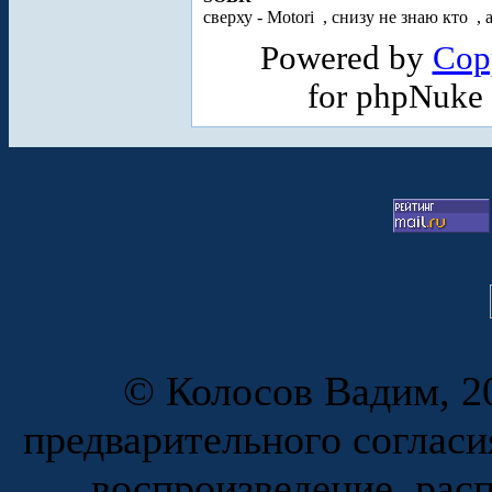
сверху - Motori
, снизу не знаю кто
, 
Powered by
Cop
for phpNuke
© Колосов Вадим, 20
предварительного согласи
воспроизведение, рас