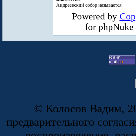
Андреевский собор называется.
Powered by
Cop
for phpNuke
© Колосов Вадим, 20
предварительного согласи
воспроизведение, рас