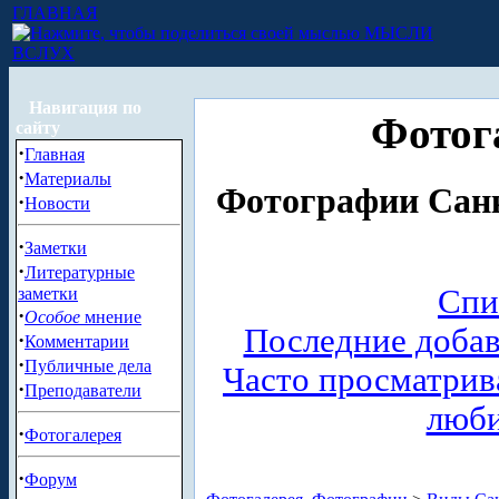
ГЛАВНАЯ
МЫСЛИ
ВСЛУХ
Навигация по
Фотог
сайту
·
Главная
·
Материалы
Фотографии Санк
·
Новости
·
Заметки
·
Литературные
Спи
заметки
·
Особое
мнение
Последние доба
·
Комментарии
·
Публичные дела
Часто просматри
·
Преподаватели
люб
·
Фотогалерея
·
Форум