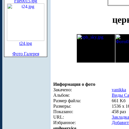
File0015.jpg
цер
t24.jpg
Фото Галерея
Информация о фото
Закачено:
vanikka
Альбом:
Виды Са
Размер файла:
661 Kб
Размеры:
1536 x 1
Показано:
458 раз
URL:
Закладк
Избранное:
Добавит
smileservice