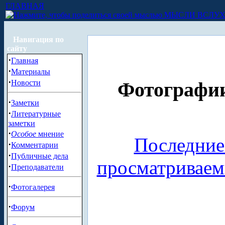
ГЛАВНАЯ
МЫСЛИ ВСЛУ
Навигация по
сайту
·
Главная
·
Материалы
·
Новости
Фотографии
·
Заметки
·
Литературные
заметки
·
Особое
мнение
Последние
·
Комментарии
·
Публичные дела
просматривае
·
Преподаватели
·
Фотогалерея
·
Форум