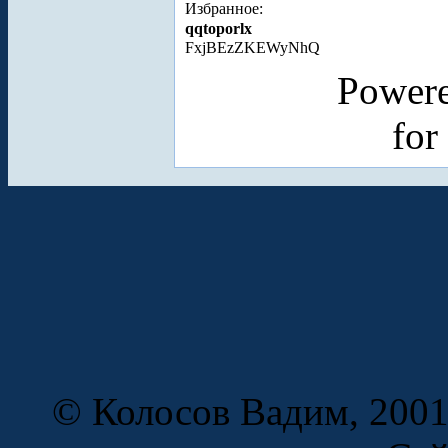
Избранное:
qqtoporlx
FxjBEzZKEWyNhQ
Power
for
© Колосов Вадим, 2001