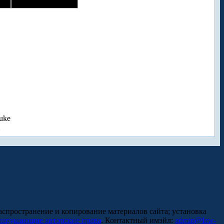
uke
аспространение и копирование материалов сайта; установка
нарушающие авторские права
. Контактный имэйл:
admin@law-