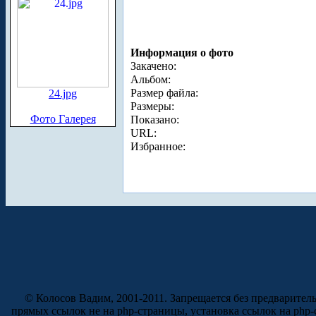
Информация о фото
Закачено:
Альбом:
Размер файла:
24.jpg
Размеры:
Фото Галерея
Показано:
URL:
Избранное:
© Колосов Вадим, 2001-2011. Запрещается без предварител
прямых ссылок не на php-страницы, установка ссылок на php