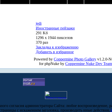
jedi
Иностранные пейзажи
291 Kб
1296 x 1944 пикселов
370 раз
Закладка к изображению
Добавить в избранное
Powered by
Coppermine Photo Gallery
v1.2.0-N
for phpNuke by
Coppermine Nuke Dev Team
ьного согласия администратора Сайта: любое воспроизведение, р
-страницы с искажением заголовка, производить иные действия,