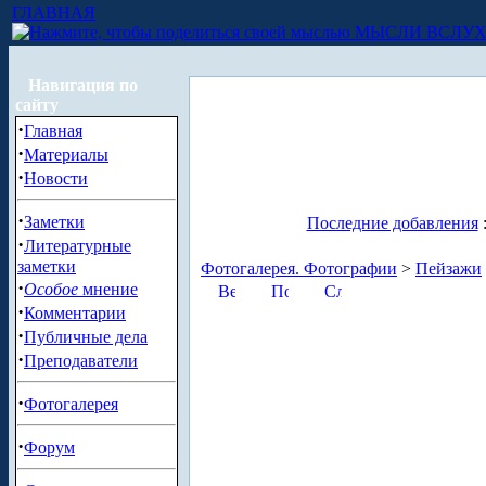
ГЛАВНАЯ
МЫСЛИ ВСЛУ
Навигация по
сайту
·
Главная
·
Материалы
·
Новости
·
Заметки
Последние добавления
·
Литературные
заметки
Фотогалерея. Фотографии
>
Пейзажи
·
Особое
мнение
·
Комментарии
·
Публичные дела
·
Преподаватели
·
Фотогалерея
·
Форум