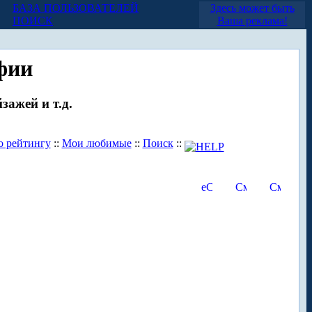
БАЗА ПОЛЬЗОВАТЕЛЕЙ
Здесь может быть
ПОИСК
Ваша реклама!
фии
зажей и т.д.
о рейтингу
::
Мои любимые
::
Поиск
::