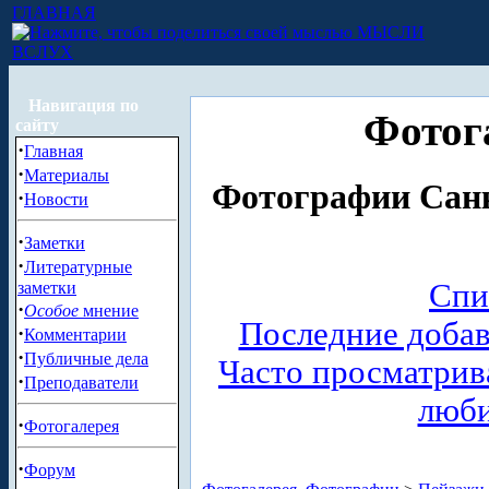
ГЛАВНАЯ
МЫСЛИ
ВСЛУХ
Навигация по
Фотог
сайту
·
Главная
·
Материалы
Фотографии Санк
·
Новости
·
Заметки
·
Литературные
Спи
заметки
·
Особое
мнение
Последние доба
·
Комментарии
·
Публичные дела
Часто просматри
·
Преподаватели
люб
·
Фотогалерея
·
Форум