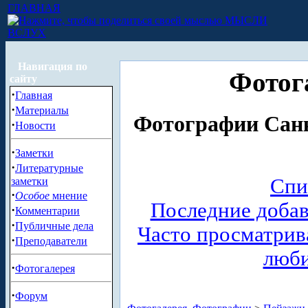
ГЛАВНАЯ
МЫСЛИ
ВСЛУХ
Навигация по
Фотог
сайту
·
Главная
·
Материалы
Фотографии Санк
·
Новости
·
Заметки
·
Литературные
Спи
заметки
·
Особое
мнение
Последние доба
·
Комментарии
·
Публичные дела
Часто просматри
·
Преподаватели
люб
·
Фотогалерея
·
Форум