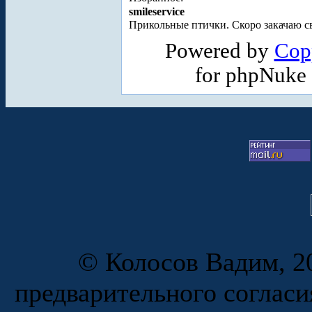
smileservice
Прикольные птички. Скоро закачаю св
Powered by
Cop
for phpNuke
© Колосов Вадим, 20
предварительного согласи