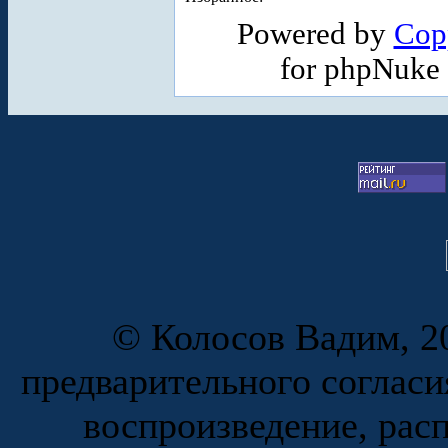
Powered by
Cop
for phpNuke
© Колосов Вадим, 20
предварительного согласи
воспроизведение, рас