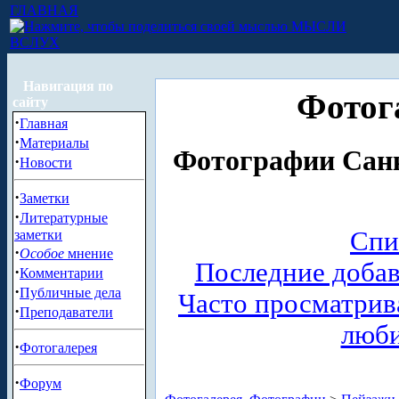
ГЛАВНАЯ
МЫСЛИ
ВСЛУХ
Навигация по
Фотог
сайту
·
Главная
·
Материалы
Фотографии Санк
·
Новости
·
Заметки
·
Литературные
Спи
заметки
·
Особое
мнение
Последние доба
·
Комментарии
·
Публичные дела
Часто просматри
·
Преподаватели
люб
·
Фотогалерея
·
Форум