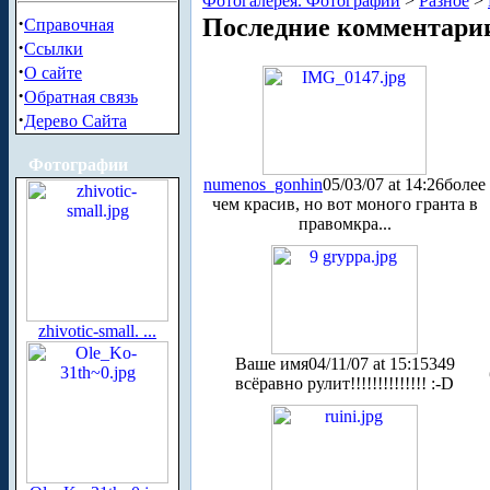
Фотогалерея. Фотографии
>
Разное
>
·
Последние комментари
Справочная
·
Ссылки
·
О сайте
·
Обратная связь
·
Дерево Сайта
Фотографии
numenos_gonhin
05/03/07 at 14:26
более
чем красив, но вот моного гранта в
правомкра...
zhivotic-small. ...
Ваше имя
04/11/07 at 15:15
349
всёравно рулит!!!!!!!!!!!!!! :-D