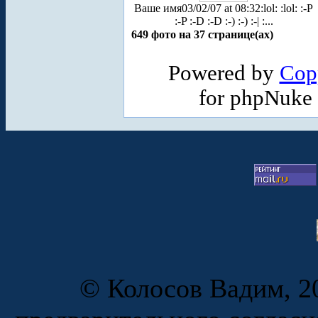
Ваше имя
03/02/07 at 08:32
:lol: :lol: :-P
:-P :-D :-D :-) :-) :-| :...
649 фото на 37 странице(ах)
Powered by
Cop
for phpNuke
© Колосов Вадим, 20