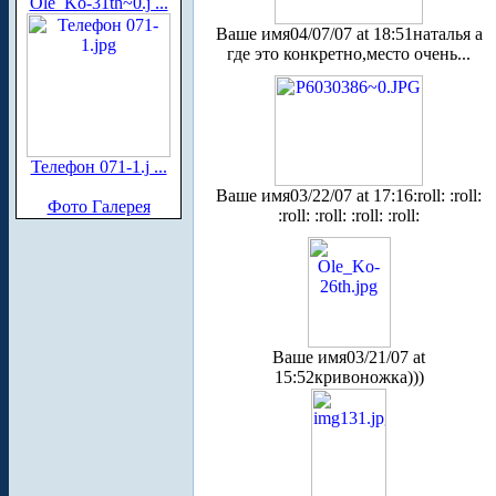
Ole_Ko-31th~0.j ...
Ваше имя
04/07/07 at 18:51
наталья а
где это конкретно,место очень...
Телефон 071-1.j ...
Ваше имя
03/22/07 at 17:16
:roll: :roll:
Фото Галерея
:roll: :roll: :roll: :roll:
Ваше имя
03/21/07 at
15:52
кривоножка)))