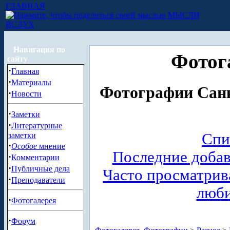
ГЛАВНАЯ
МЫСЛИ
ВСЛУХ
Навигация по
Фотог
сайту
·
Главная
·
Материалы
Фотографии Санк
·
Новости
·
Заметки
·
Литературные
Спи
заметки
·
Особое
мнение
Последние доба
·
Комментарии
·
Публичные дела
Часто просматри
·
Преподаватели
люб
·
Фотогалерея
·
Форум