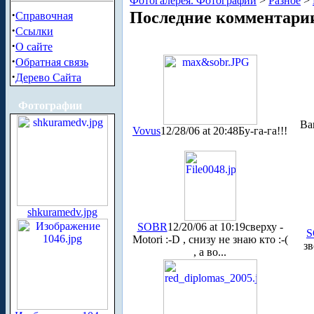
Фотогалерея. Фотографии
>
Разное
>
·
Последние комментари
Справочная
·
Ссылки
·
О сайте
·
Обратная связь
·
Дерево Сайта
Фотографии
Ва
Vovus
12/28/06 at 20:48
Бу-га-га!!!
shkuramedv.jpg
SOBR
12/20/06 at 10:19
сверху -
S
Motori :-D , снизу не знаю кто :-(
зв
, а во...