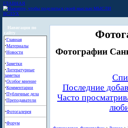
ГЛАВНАЯ
МЫСЛИ
ВСЛУХ
Навигация по
Фотог
сайту
·
Главная
·
Материалы
Фотографии Санк
·
Новости
·
Заметки
·
Литературные
Спи
заметки
·
Особое
мнение
Последние доба
·
Комментарии
·
Публичные дела
Часто просматри
·
Преподаватели
люб
·
Фотогалерея
·
Форум