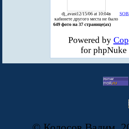
dj_avast
12/15/06 at 10:04
в
SOB
кабинете другого места не было
649 фото на 37 странице(ах)
Powered by
Cop
for phpNuke
© Колосов Вадим, 20