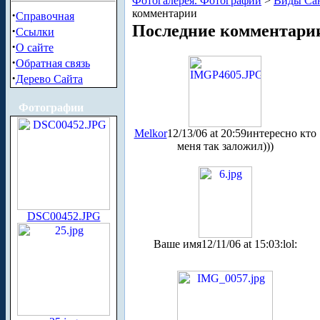
Фотогалерея. Фотографии
>
Виды Сан
комментарии
·
Справочная
Последние комментари
·
Ссылки
·
О сайте
·
Обратная связь
·
Дерево Сайта
Фотографии
Melkor
12/13/06 at 20:59
интересно кто
меня так заложил)))
DSC00452.JPG
Ваше имя
12/11/06 at 15:03
:lol: