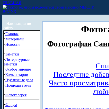
ГЛАВНАЯ
МЫСЛИ
ВСЛУХ
Навигация по
Фотог
сайту
·
Главная
·
Материалы
Фотографии Санк
·
Новости
·
Заметки
·
Литературные
Спи
заметки
·
Особое
мнение
Последние доба
·
Комментарии
·
Публичные дела
Часто просматри
·
Преподаватели
люб
·
Фотогалерея
·
Форум