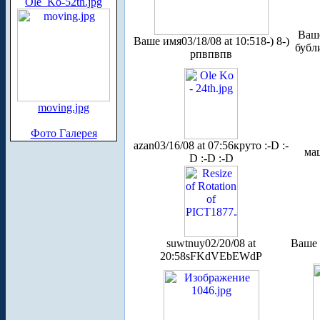
Ole_Ko-52th.jpg
Ваш
Ваше имя
03/18/08 at 10:51
8-) 8-)
бубл
рпвпвпв
moving.jpg
Фото Галерея
azan
03/16/08 at 07:56
круто :-D :-
ма
D :-D :-D
suwtnuy
02/20/08 at
Ваше
20:58
sFKdVEbEWdP