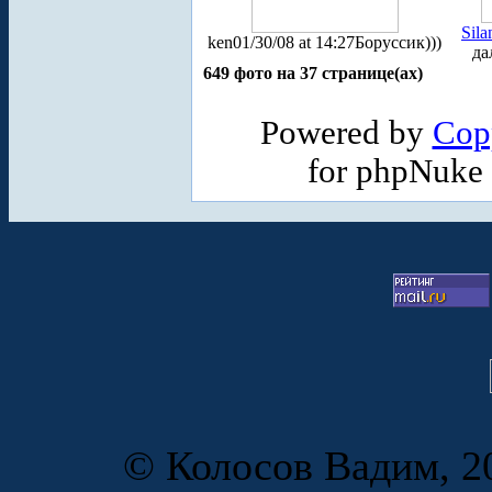
Sila
ken
01/30/08 at 14:27
Боруссик)))
да
649 фото на 37 странице(ах)
Powered by
Cop
for phpNuke
© Колосов Вадим, 20