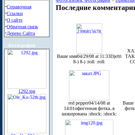
Фотогалерея. Фотографии
>
Приколь
·
Последние комментари
Справочная
·
Ссылки
·
О сайте
·
Обратная связь
·
Дерево Сайта
Фотографии
ХА
Ваше имя
04/29/08 at 11:33
Djefri
ТАК
8-) 8-) :roll: :roll:
С
1292.jpg
red pepper
04/14/08 at
Ваше
14:01
офигенная фотка..я
фотк
шокирована :shock: :shock: