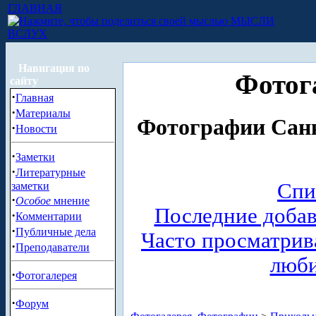
ГЛАВНАЯ
МЫСЛИ
ВСЛУХ
Навигация по
Фотог
сайту
·
Главная
·
Материалы
Фотографии Санк
·
Новости
·
Заметки
·
Литературные
Спи
заметки
·
Особое
мнение
Последние доба
·
Комментарии
·
Публичные дела
Часто просматри
·
Преподаватели
люб
·
Фотогалерея
·
Форум