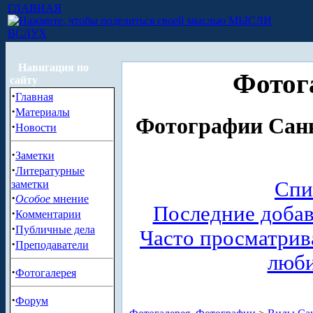
ГЛАВНАЯ
МЫСЛИ
ВСЛУХ
Навигация по
Фотог
сайту
·
Главная
·
Материалы
Фотографии Санк
·
Новости
·
Заметки
·
Литературные
Спи
заметки
·
Особое
мнение
Последние доба
·
Комментарии
·
Публичные дела
Часто просматри
·
Преподаватели
люб
·
Фотогалерея
·
Форум