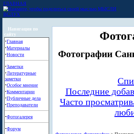
ГЛАВНАЯ
МЫСЛИ
ВСЛУХ
Навигация по
Фотог
сайту
·
Главная
·
Материалы
Фотографии Санк
·
Новости
·
Заметки
·
Литературные
Спи
заметки
·
Особое
мнение
Последние доба
·
Комментарии
·
Публичные дела
Часто просматри
·
Преподаватели
люб
·
Фотогалерея
·
Форум