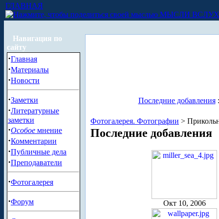
ГЛАВНАЯ
МЫСЛИ ВСЛУ
Навигация по
сайту
·
Главная
·
Материалы
·
Новости
·
Заметки
Последние добавления
·
Литературные
заметки
Фотогалерея. Фотографии
> Прикольн
·
Особое
мнение
Последние добавления
·
Комментарии
·
Публичные дела
·
Преподаватели
·
Фотогалерея
·
Форум
Окт 10, 2006