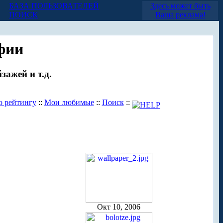
БАЗА ПОЛЬЗОВАТЕЛЕЙ
Здесь может быть
ПОИСК
Ваша реклама!
фии
зажей и т.д.
о рейтингу
::
Мои любимые
::
Поиск
::
Окт 10, 2006