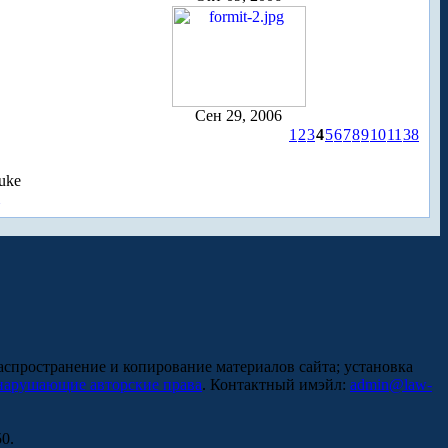
Сен 29, 2006
1
2
3
4
5
6
7
8
9
10
11
38
uke
аспространение и копирование материалов сайта; установка
нарушающие авторские права
. Контактный имэйл:
admin@law-
0.