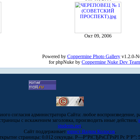
Окт 09, 2006
Powered by
Coppermine Photo Gallery
v1.2.0-N
for phpNuke by
Coppermine Nuke Dev Team
ьного согласия администратора Сайта: любое воспроизведение, р
-страницы с искажением заголовка, производить иные действия,
students.net
.
Сайт поддерживает
юрист Вадим Колосов
.
ткрытие страницы: 0.012 секунды. Р—Р°РїСЂРѕСЃРѕРІ Рє Р‘Р”: 5