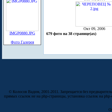
Окт 09, 2006
IMGP0880.JPG
679 фото на 38 странице(ах)
Фото Галерея
© Колосов Вадим, 2001-2011. Запрещается без предварител
прямых ссылок не на php-страницы, установка ссылок на php
О