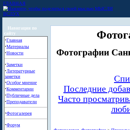
ГЛАВНАЯ
МЫСЛИ
ВСЛУХ
Навигация по
Фотог
сайту
·
Главная
·
Материалы
Фотографии Санк
·
Новости
·
Заметки
·
Литературные
Спи
заметки
·
Особое
мнение
Последние доба
·
Комментарии
·
Публичные дела
Часто просматри
·
Преподаватели
люб
·
Фотогалерея
·
Форум